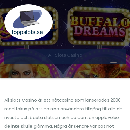
All Slots Casino
Toggle
Naviga
All slots Casino är ett nätcasino som lanserades 2000
med fokus på att ge sina användare tillgång till alla de
nyaste och bästa slotsen och ge dem en upplevelse
de inte skulle glömma. Några år senare var casinot