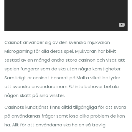
Casinot använder sig av den svenska mjukvaran
Microgaming för alla deras spel. Mjukvaran har blivit
testad av en mängd andra stora casinon och visat att
spelen fungerar som de ska utan några konstigheter.
Samtidigt är casinot baserat på Malta vilket betyder
att svenska användare inom EU inte behöver betala
någon skatt på sina vinster.
Casinots kundtjänst finns alltid tillgängliga för att svara
på användarnas frågor samt lösa olika problem de kan
ha. Allt för att användarna ska ha en så trevlig