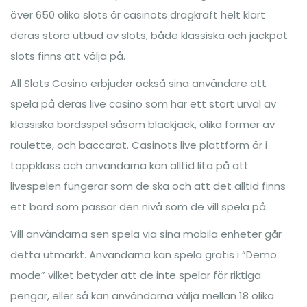
över 650 olika slots är casinots dragkraft helt klart
deras stora utbud av slots, både klassiska och jackpot
slots finns att välja på.
All Slots Casino erbjuder också sina användare att
spela på deras live casino som har ett stort urval av
klassiska bordsspel såsom blackjack, olika former av
roulette, och baccarat. Casinots live plattform är i
toppklass och användarna kan alltid lita på att
livespelen fungerar som de ska och att det alltid finns
ett bord som passar den nivå som de vill spela på.
Vill användarna sen spela via sina mobila enheter går
detta utmärkt. Användarna kan spela gratis i “Demo
mode” vilket betyder att de inte spelar för riktiga
pengar, eller så kan användarna välja mellan 18 olika