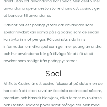
direkt utan att användarna har spelat. Men desto mer
användarna spelar desto större chans att casinot ger
ut bonusar till användarna.
Casinot har ett poängsystem där användare som
spelar mycket kan samla på sig poäng som de sedan
kan byta in mot pengar. På casinots sida finns
information om vilka spel som ger mer poäng än andra
och hur användarna bör gå tillväga för att få ut så
mycket som möjligt från poängsystemet.
Spel
All Slots Casino är ett casino fokuserat på slots men de
har också ett stort urval av klassiska casinospel såsom,
premium och klassisk blackjack, olika former av roulette
och Casino Hold’em poker samt många fler. Men med