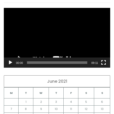
Video
Player
00:00
09:11
June 2021
M
T
W
T
F
S
S
1
2
3
4
5
6
7
8
9
10
11
12
13