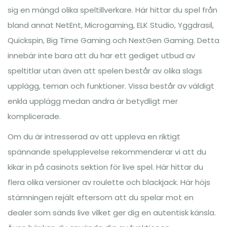
sig en mängd olika speltillverkare. Här hittar du spel från
bland annat NetEnt, Microgaming, ELK Studio, Yggdrasil,
Quickspin, Big Time Gaming och NextGen Gaming. Detta
innebär inte bara att du har ett gediget utbud av
speltitlar utan även att spelen består av olika slags
upplägg, teman och funktioner. Vissa består av väldigt
enkla upplägg medan andra är betydligt mer
komplicerade.
Om du är intresserad av att uppleva en riktigt
spännande spelupplevelse rekommenderar vi att du
kikar in på casinots sektion för live spel. Här hittar du
flera olika versioner av roulette och blackjack. Här höjs
stämningen rejält eftersom att du spelar mot en
dealer som sänds live vilket ger dig en autentisk känsla.