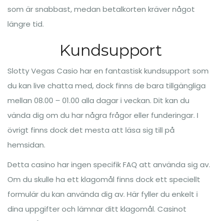
som är snabbast, medan betalkorten kräver något
längre tid.
Kundsupport
Slotty Vegas Casio har en fantastisk kundsupport som
du kan live chatta med, dock finns de bara tillgängliga
mellan 08.00 – 01.00 alla dagar i veckan. Dit kan du
vända dig om du har några frågor eller funderingar. I
övrigt finns dock det mesta att läsa sig till på
hemsidan.
Detta casino har ingen specifik FAQ att använda sig av.
Om du skulle ha ett klagomål finns dock ett speciellt
formulär du kan använda dig av. Här fyller du enkelt i
dina uppgifter och lämnar ditt klagomål. Casinot