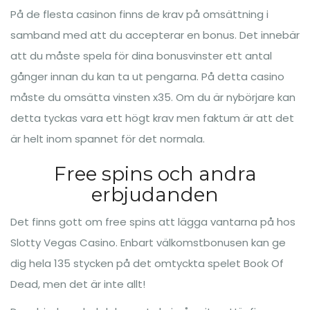
På de flesta casinon finns de krav på omsättning i
samband med att du accepterar en bonus. Det innebär
att du måste spela för dina bonusvinster ett antal
gånger innan du kan ta ut pengarna. På detta casino
måste du omsätta vinsten x35. Om du är nybörjare kan
detta tyckas vara ett högt krav men faktum är att det
är helt inom spannet för det normala.
Free spins och andra
erbjudanden
Det finns gott om free spins att lägga vantarna på hos
Slotty Vegas Casino. Enbart välkomstbonusen kan ge
dig hela 135 stycken på det omtyckta spelet Book Of
Dead, men det är inte allt!