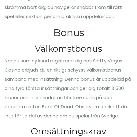
skrämma bort dig, du navigerar snabbt fram till rätt
spel eller sektion genom praktiska uppdelningar.
Bonus
Välkomstbonus
När du som ny kund registrerar dig hos Slotty Vegas
Casino erbjuds du en riktigt schysst välkomstbonus i
samband med insättning. Denna bonus är uppdelad på
dina fyra första insättningar och ger dig totalt 3 500
kronor och inte mindre än 135 free spins på den
populära sloten Book Of Dead. Observera dock att du
inte får ta del av denna om du spelar från Sverige.
Omsättningskrav