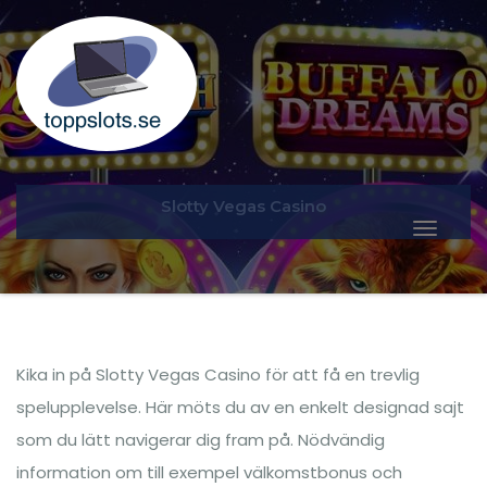
Slotty Vegas Casino
Toggle
Naviga
Kika in på Slotty Vegas Casino för att få en trevlig
spelupplevelse. Här möts du av en enkelt designad sajt
som du lätt navigerar dig fram på. Nödvändig
information om till exempel välkomstbonus och