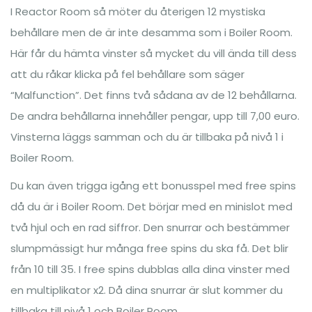
I Reactor Room så möter du återigen 12 mystiska
behållare men de är inte desamma som i Boiler Room.
Här får du hämta vinster så mycket du vill ända till dess
att du råkar klicka på fel behållare som säger
“Malfunction”. Det finns två sådana av de 12 behållarna.
De andra behållarna innehåller pengar, upp till 7,00 euro.
Vinsterna läggs samman och du är tillbaka på nivå 1 i
Boiler Room.
Du kan även trigga igång ett bonusspel med free spins
då du är i Boiler Room. Det börjar med en minislot med
två hjul och en rad siffror. Den snurrar och bestämmer
slumpmässigt hur många free spins du ska få. Det blir
från 10 till 35. I free spins dubblas alla dina vinster med
en multiplikator x2. Då dina snurrar är slut kommer du
tillbaka till nivå 1 och Boiler Room.