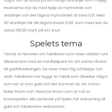
något bör du satsa på så många vinstlinjer som möjligt.
Insatserna styr du med hjälp av myntvärde och
vinstlinjer och det lägsta myntvärdet är bara 0,01. Med
50 vinstlinjer blir din lägsta insats 0,50. Som mest kan du
satsa 100,00 mynt på ett snurr.
Spelets tema
Temat är historien om fabrikören som reser världen runt
tillsammans med sin medhjälpare för att samla råvaror
till guldtillverkningen. De reser med tåg, luftskepp och
ubåt. Fabrikören har byggt en fabrik som tillverkar något
som ser ut som guld och det kommer du att möta i
Boiler Room och i Reactor Room som är två av
bonusspelen. Alla symboler på hjulen har anknytning till
guld och fabrikörens verksamhet.