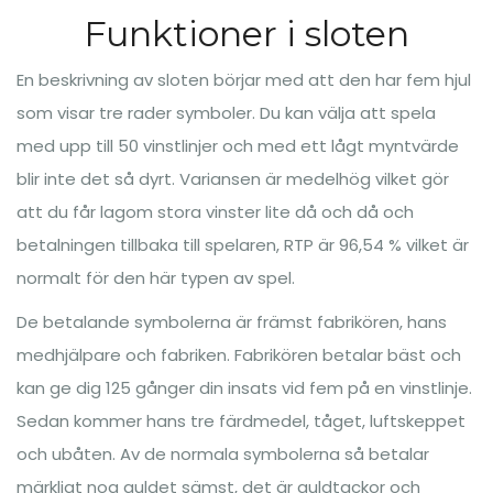
Funktioner i sloten
En beskrivning av sloten börjar med att den har fem hjul
som visar tre rader symboler. Du kan välja att spela
med upp till 50 vinstlinjer och med ett lågt myntvärde
blir inte det så dyrt. Variansen är medelhög vilket gör
att du får lagom stora vinster lite då och då och
betalningen tillbaka till spelaren, RTP är 96,54 % vilket är
normalt för den här typen av spel.
De betalande symbolerna är främst fabrikören, hans
medhjälpare och fabriken. Fabrikören betalar bäst och
kan ge dig 125 gånger din insats vid fem på en vinstlinje.
Sedan kommer hans tre färdmedel, tåget, luftskeppet
och ubåten. Av de normala symbolerna så betalar
märkligt nog guldet sämst, det är guldtackor och