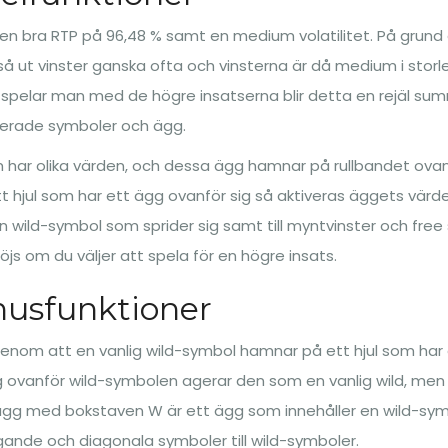
r en bra RTP på 96,48 % samt en medium volatilitet. På grund
tså ut vinster ganska ofta och vinsterna är då medium i storle
spelar man med de högre insatserna blir detta en rejäl sum
aterade symboler och ägg.
har olika värden, och dessa ägg hamnar på rullbandet ova
t hjul som har ett ägg ovanför sig så aktiveras äggets värde
n wild-symbol som sprider sig samt till myntvinster och free 
s om du väljer att spela för en högre insats.
usfunktioner
genom att en vanlig wild-symbol hamnar på ett hjul som har
gg ovanför wild-symbolen agerar den som en vanlig wild, men 
t ägg med bokstaven W är ett ägg som innehåller en wild-sy
ggande och diagonala symboler till wild-symboler.