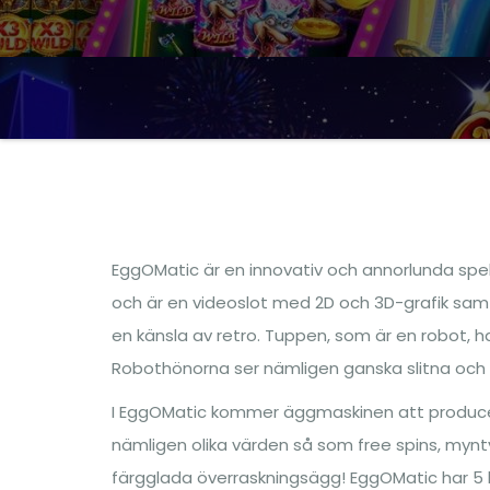
EggOMatic är en innovativ och annorlunda spe
och är en videoslot med 2D och 3D-grafik sam
en känsla av retro. Tuppen, som är en robot, 
Robothönorna ser nämligen ganska slitna och 
I EggOMatic kommer äggmaskinen att producer
nämligen olika värden så som free spins, myntvi
färgglada överraskningsägg! EggOMatic har 5 hjul