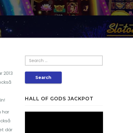
r 2013
Search
också
HALL OF GODS JACKPOT
in!
 har
Video
också
Player
et där