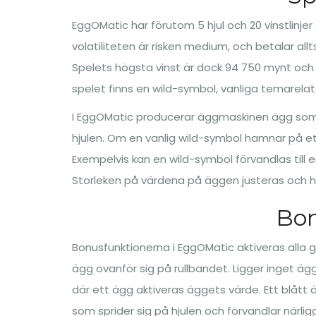
EggOMatic har förutom 5 hjul och 20 vinstlinje
volatiliteten är risken medium, och betalar all
Spelets högsta vinst är dock 94 750 mynt och 
spelet finns en wild-symbol, vanliga temarel
I EggOMatic producerar äggmaskinen ägg som 
hjulen. Om en vanlig wild-symbol hamnar på et
Exempelvis kan en wild-symbol förvandlas till e
Storleken på värdena på äggen justeras och höj
Bon
Bonusfunktionerna i EggOMatic aktiveras alla 
ägg ovanför sig på rullbandet. Ligger inget ä
där ett ägg aktiveras äggets värde. Ett blåt
som sprider sig på hjulen och förvandlar närli