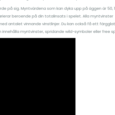
ärde på sig. Myntvärdena som kan dyka upp på äggen är 50, 1
ierar beroende på din totalinsats i spelet. Alla myntvinster
d antalet vinnande vinstlinjer. Du kan också få ett färggla
innehålla myntvinster, spridande wild-symboler eller free sp