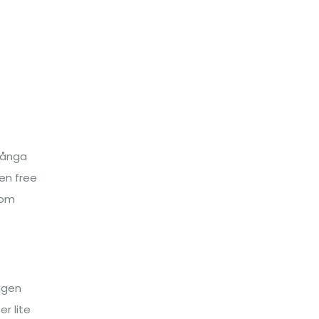
många
ven free
tom
äggen
er lite