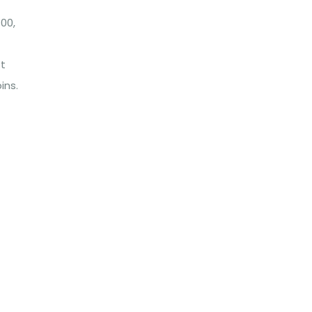
00,
tt
ins.