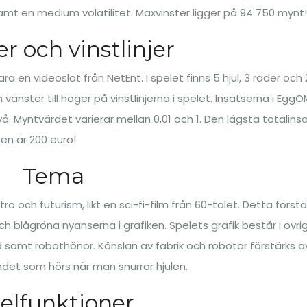
mt en medium volatilitet. Maxvinster ligger på 94 750 mynt!
er och vinstlinjer
 en videoslot från NetEnt. I spelet finns 5 hjul, 3 rader och 
n vänster till höger på vinstlinjerna i spelet. Insatserna i Egg
 Myntvärdet varierar mellan 0,01 och 1. Den lägsta totalinsa
en är 200 euro!
Tema
o och futurism, likt en sci-fi-film från 60-talet. Detta förstä
h blågröna nyanserna i grafiken. Spelets grafik består i övri
 samt robothönor. Känslan av fabrik och robotar förstärks a
det som hörs när man snurrar hjulen.
elfunktioner