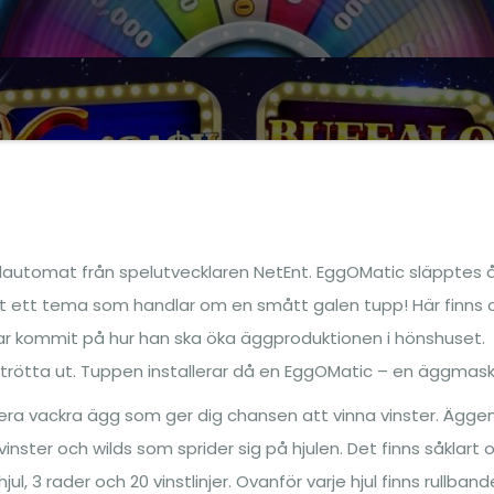
lautomat från spelutvecklaren NetEnt. EggOMatic släpptes å
t ett tema som handlar om en smått galen tupp! Här finns 
har kommit på hur han ska öka äggproduktionen i hönshuset.
trötta ut. Tuppen installerar då en EggOMatic – en äggmask
a vackra ägg som ger dig chansen att vinna vinster. Äggen
nster och wilds som sprider sig på hjulen. Det finns såklart 
, 3 rader och 20 vinstlinjer. Ovanför varje hjul finns rullband