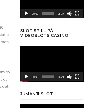
00:00
05:37
20
SLOT SPILL PÅ
OMatic
VIDEOSLOTS CASINO
tsen i
Video
Player
rks av
00:00
06:21
gt av
v det
JUMANJI SLOT
Video